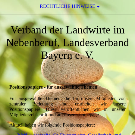
RECHTLICHE HINWEISE
Verband der Landwirte im
Nebenberuf, Landesverband
Bayern e. V.
Positionspapiere - für ausgewählte Themen
Für ausgewählte Themen, die für unsere Mitglieder von
zentraler Bedeutung sind, erarbeiten wir unsere
Positionspapiere. Diese veröffentlichen wir in unserer
Mitgliederzeitschrift und auf unserer homepage.
Aktuell haben wir folgende Positionspapiere: