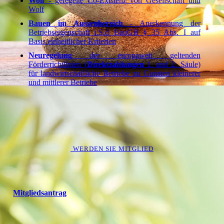
Wolf
- geregelte Co-Existenz von Gesellschaft und
Wolf
Bauen im Aussenbereich
- Anerkennung der
Betriebseigenschaft i.S.d BauGB § 35 Abs. I auf
Basis einheitlicher Kriterien
Neuregelung
der europaweit geltenden
Förderrichtlinien (
Direktzahlungen
1. und 2. Säule)
für landwirtschaftliche Betriebe zu Gunsten kleinerer
und mittlerer Betriebe
WERDEN SIE MITGLIED
Mitgliedsantrag