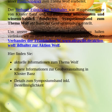
unser
Positionspapier
zum Thema Wolf erarbeitet.
Der
Verband Fränkischer Wildhalter
war Hauptveranstalter
von Kloster Banz und hat einen
sehr interessanten und
wissenschaftlich fundierten Symposiumsband zum
Thema Wolf
auf Basis der Großveranstaltung erstellt.
Um unsere Mitglieder auf dem Laufenden zu halten
verlinken wir an dieser Stelle auf die entsprechende Seite des
Verbandes der Fränkischen W www.ofrawild.de/aktion-
wolf/ ildhalter zur Aktion Wolf
.
Hier finden Sie:
aktuelle Informationen zum Thema Wolf
nähere Informationen zur Großveranstaltung in
Kloster Banz
Details zum Symposiumsband inkl.
Bestellmöglichkeit