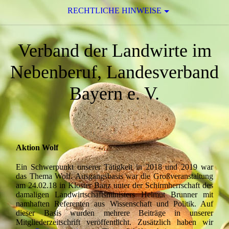
RECHTLICHE HINWEISE
Verband der Landwirte im
Nebenberuf, Landesverband
Bayern e. V.
Aktion Wolf
Ein Schwerpunkt unserer Tätigkeit in 2018 und 2019 war
das Thema Wolf. Ausgangsbasis war die Großveranstaltung
am 24.02.18 in Kloster Banz unter der Schirmherrschaft des
damaligen Landwirtschaftsministers Helmut Brunner mit
namhaften Referenten aus Wissenschaft und Politik. Auf
dieser Basis wurden mehrere Beiträge in unserer
Mitgliederzeitschrift
veröffentlicht. Zusätzlich haben wir